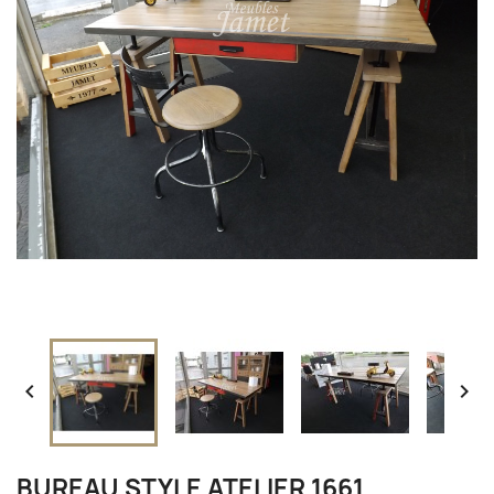


BUREAU STYLE ATELIER 1661