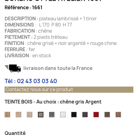
Référence :
1661
DESCRIPTION :
plateau lambrissé + 1 tiroir
DIMENSIONS
: L 170 P 80 H 77
FABRICATION
: chêne
PIETEMENT :
2 pieds tréteau
FINITION
: chêne grisé + noir argenté + rouge chine
FERRURE
: fer
LIVRAISON
: en stock
livraison dans toute la France
Tél : 02 43 03 03 40
Contactez nous sur ce produit
TEINTE BOIS - Au choix : chêne gris Argent
chêne
chêne
chêne
chêne
chêne
chêne
Chêne
Rouge
Gris
Vieux
chêne
patiné
blanchi
Ecume
gris
Blanc
Anthracite
Noir
de
Taupe
Chêne
gris
blanchi
pierre
Gris
Argenté
Chine
Argent
Quantité
avec