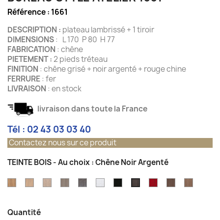
Référence :
1661
DESCRIPTION :
plateau lambrissé + 1 tiroir
DIMENSIONS
: L 170 P 80 H 77
FABRICATION
: chêne
PIETEMENT :
2 pieds tréteau
FINITION
: chêne grisé + noir argenté + rouge chine
FERRURE
: fer
LIVRAISON
: en stock
livraison dans toute la France
Tél : 02 43 03 03 40
Contactez nous sur ce produit
TEINTE BOIS - Au choix : Chêne Noir Argenté
chêne
chêne
chêne
chêne
chêne
chêne
chêne
Rouge
Gris
Vieux
Chêne
patiné
blanchi
Ecume
gris
gris
Blanc
Anthracite
de
Taupe
Chêne
Noir
blanchi
Argent
pierre
Gris
Chine
Argenté
Quantité
avec