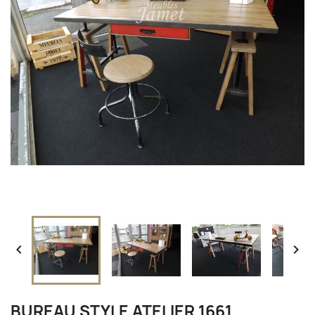


BUREAU STYLE ATELIER 1661