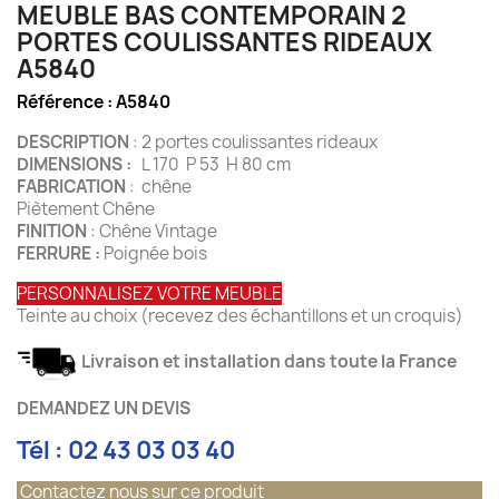
MEUBLE BAS CONTEMPORAIN 2
PORTES COULISSANTES RIDEAUX
A5840
Référence :
A5840
DESCRIPTION
: 2 portes coulissantes rideaux
DIMENSIONS :
L 170 P 53 H 80 cm
FABRICATION
: chêne
Piètement Chêne
FINITION
: Chêne Vintage
FERRURE :
Poignée bois
PERSONNALISEZ VOTRE MEUBLE
Teinte au choix (recevez des échantillons et un croquis)
Livraison et installation dans toute la France
DEMANDEZ UN DEVIS
Tél : 02 43 03 03 40
Contactez nous sur ce produit