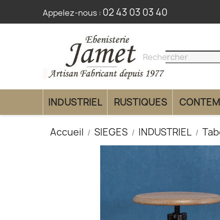
02 43 03 03 40
Appelez-nous :
search
clear
INDUSTRIEL
RUSTIQUES
CONTEM
Accueil
SIEGES
INDUSTRIEL
Tab