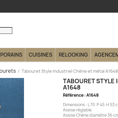
PORAINS
CUISINES
RELOOKING
AGENCE
ourets
Tabouret Style Industriel Chêne et métal A1648
TABOURET STYLE 
A1648
Référence :
A1648
Dimensions : L 70 P 45 H 53 
Assise réglable
Assise Chêne diamètre 36 c