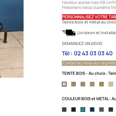
Hauteur assise maxi 68 cm/H
Piètement métal diamètre 5
PERSONNALISEZ VOTRE TA
Teinte bois et métal au choi
Livraison et install
DEMANDEZ UN DEVIS
Tél : 02 43 03 03 40
Contactez nous sur ce produ
TEINTE BOIS - Au choix : Tei
Teinte
Teinte
Teinte
Teinte
T
Teinte
Chêne
chêne
Chêne
Chêne
C
Pierre
Grisé
vintage
Champagne
Atelier
N
de
COULEUR BOIS et METAL : Au
Brossé
Lune
OCEAN
GRIS
Couleur
Couleu
C
Couleur
EIFFEL
Bleu
Champ
G
Bleu