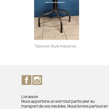
Aperçu rapide

Tabouret Style Industriel...
+32
Facebook
Instagram
Livraison
Nous apportons un soin tout particulier au
transport de vos meubles. Nous livrons partout en