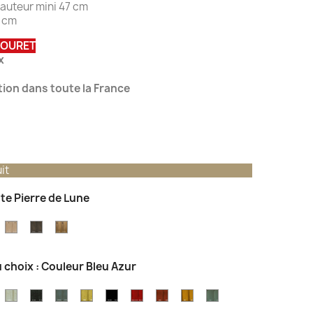
auteur mini 47 cm
9 cm
BOURET
x
ation dans toute la France
it
nte Pierre de Lune
einte
Teinte
Teinte
Teinte
hêne
Chêne
Chêne
Vieux
aturel
Toscane
Brun
Chêne
 choix : Couleur Bleu Azur
r
ouleur
Couleur
Couleur
Couleur
Couleur
Couleur
Couleur
Couleur
Couleur
Couler
agne
ris
Gris
Gris
Gris
Mastic
Noir
Rouge
Rouille
Safran
Aqua