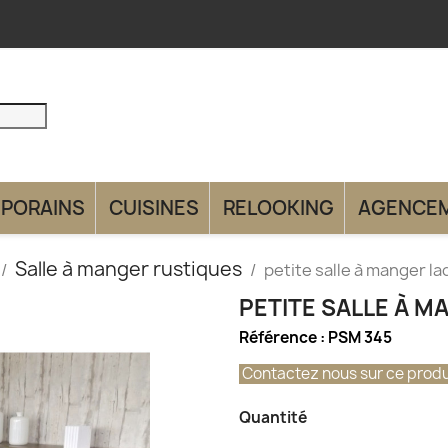
PORAINS
CUISINES
RELOOKING
AGENCE
Salle à manger rustiques
petite salle à manger l
PETITE SALLE À M
Référence :
PSM 345
Contactez nous sur ce produ
Quantité