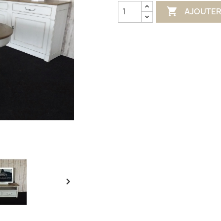

AJOUTER
