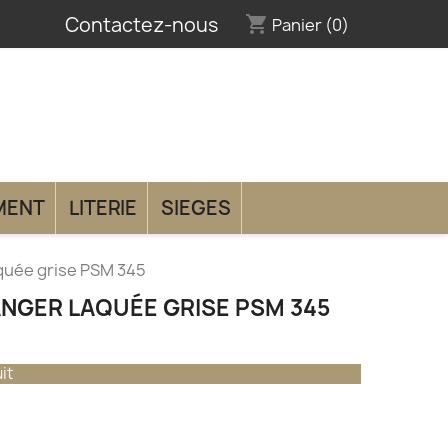
Contactez-nous
shopping_cart
Panier
(0)
MENT
LITERIE
SIEGES
aquée grise PSM 345
ANGER LAQUÉE GRISE PSM 345
it