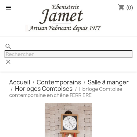
shopping_cart

(0)
search
clear
Accueil
Contemporains
Salle à manger
Horloges Comtoises
Horloge Comtoise
contemporaine en chêne FERRIERE