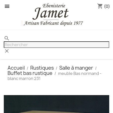
shopping_cart

(0)
search
clear
Accueil
Rustiques
Salle à manger
Buffet bas rustique
meuble Bas normand -
blanc marron 231