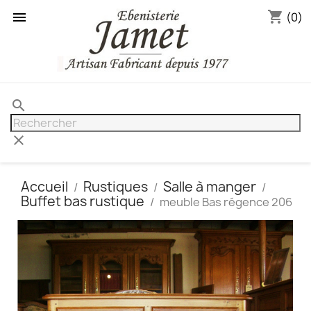
shopping_cart

(0)
search
clear
Accueil
Rustiques
Salle à manger
Buffet bas rustique
meuble Bas régence 206