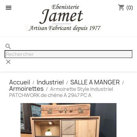
shopping_cart

(0)
search
clear
Accueil
Industriel
SALLE A MANGER
Armoirettes
Armoirette Style Industriel
PATCHWORK de chêne A 2947 PC A