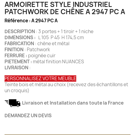
ARMOIRETTE STYLE INDUSTRIEL
PATCHWORK DE CHÊNE A 2947 PC A
Référence :
A 2947 PC A
DESCRIPTION
: 3 portes + 1 tiroir + 1 niche
DIMENSIONS :
L 105 P 45 H 174,5 cm
FABRICATION
: chêne et métal
FINITION
: Patchwork
FERRURE :
poignée cuir
PIETEMENT :
métal finition NUANCES
LIVRAISON
:
PERSONNALISEZ VOTRE MEUBLE
Teinte bois et métal au choix (recevez des échantillons et
un croquis)
Livraison et Installation dans toute la France
DEMANDEZ UN DEVIS