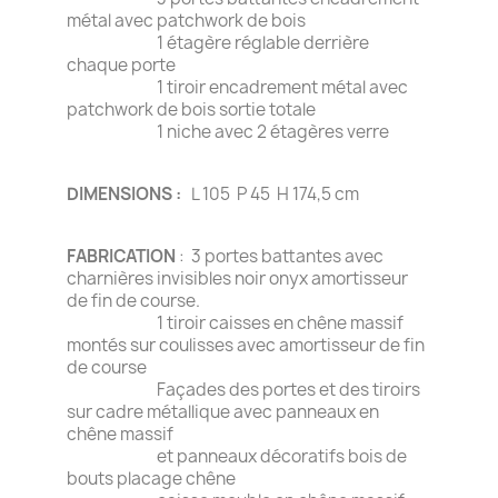
métal avec patchwork de bois
1 étagère réglable derrière
chaque porte
1 tiroir encadrement métal avec
patchwork de bois sortie totale
1 niche avec 2 étagères verre
DIMENSIONS :
L 105 P 45 H 174,5 cm
FABRICATION
: 3 portes battantes avec
charnières invisibles noir onyx amortisseur
de fin de course.
1 tiroir caisses en chêne massif
montés sur coulisses avec amortisseur de fin
de course
Façades des portes et des tiroirs
sur cadre métallique avec panneaux en
chêne massif
et panneaux décoratifs bois de
bouts placage chêne