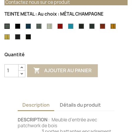
Contactez nous sur ce produit
TEINTE METAL : Au choix : MÉTAL CHAMPAGNE
MÉTAL
METAL
MÉTAL
MÉTAL
MÉTAL
MÉTAL
MÉTAL
MÉTAL
MÉTAL
MÉTAL
MÉTAL
NOIR
BLEU
GRIS
GRIS
ROUGE
BLEU
GRIS
GRIS
ROUILLE
SAFRAN
CHAMPAGNE
MÉTAL
MÉTAL
NOIR
ATELIER
OUTREMER
MÉTAL
CLAIR
DE
AZUR
MAMA
CENDRE
MASTIC
GRIS
OFFICE
CHINE
EIFFEL
Quantité

AJOUTER AU PANIER
Description
Détails du produit
DESCRIPTION
: Meuble d'entrée avec
patchwork de bois
3 portes battantes encadrement