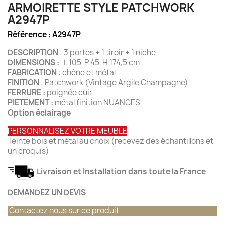
ARMOIRETTE STYLE PATCHWORK
A2947P
Référence :
A2947P
DESCRIPTION
: 3 portes + 1 tiroir + 1 niche
DIMENSIONS :
L 105 P 45 H 174,5 cm
FABRICATION
: chêne et métal
FINITION
: Patchwork (Vintage Argile Champagne)
FERRURE :
poignée cuir
PIETEMENT :
métal finition NUANCES
Option éclairage
PERSONNALISEZ VOTRE MEUBLE
Teinte bois et métal au choix (recevez des échantillons et
un croquis)
Livraison et Installation dans toute la France
DEMANDEZ UN DEVIS
Contactez nous sur ce produit