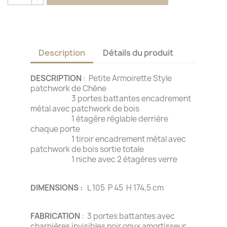
Description
Détails du produit
DESCRIPTION
: Petite Armoirette Style
patchwork de Chêne
3 portes battantes encadrement
métal avec patchwork de bois
1 étagère réglable derrière
chaque porte
1 tiroir encadrement métal avec
patchwork de bois sortie totale
1 niche avec 2 étagères verre
DIMENSIONS :
L 105 P 45 H 174,5 cm
FABRICATION
: 3 portes battantes avec
charnières invisibles noir onyx amortisseur