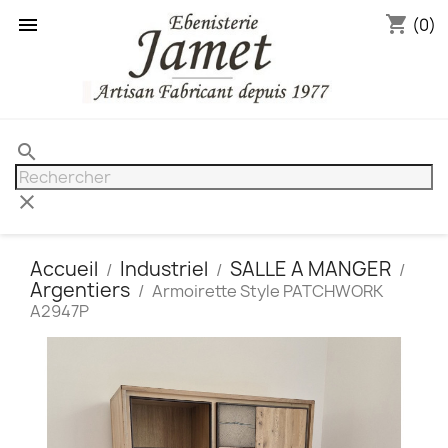
shopping_cart

(0)
search
clear
Accueil
Industriel
SALLE A MANGER
Argentiers
Armoirette Style PATCHWORK
A2947P