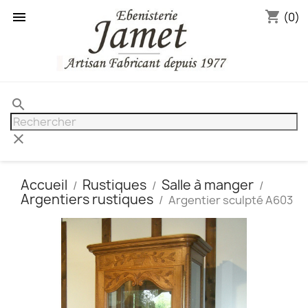
shopping_cart

(0)
search
clear
Accueil
Rustiques
Salle à manger
Argentiers rustiques
Argentier sculpté A603