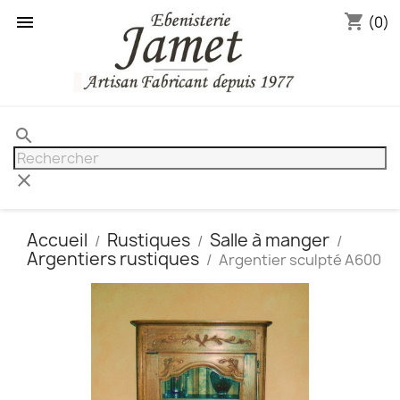
shopping_cart

(0)
search
clear
Accueil
Rustiques
Salle à manger
Argentiers rustiques
Argentier sculpté A600