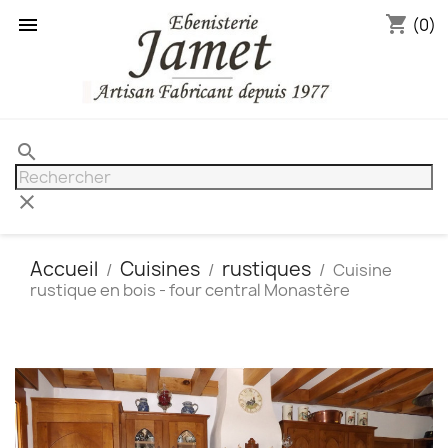
shopping_cart

(0)
search
clear
Accueil
Cuisines
rustiques
Cuisine
rustique en bois - four central Monastère