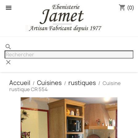
shopping_cart

(0)
search
clear
Accueil
Cuisines
rustiques
Cuisine
rustique CR 554