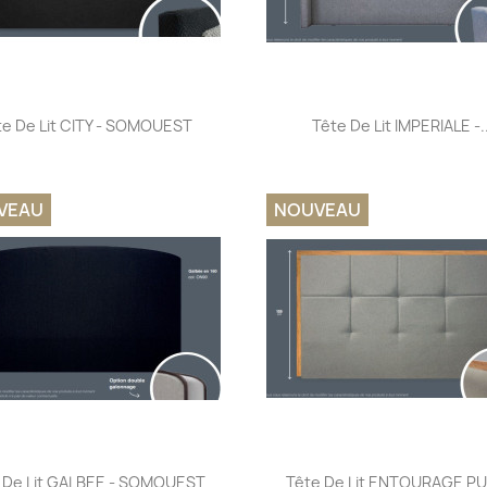
Aperçu rapide
Aperçu rapide


te De Lit CITY - SOMOUEST
Tête De Lit IMPERIALE -..
VEAU
NOUVEAU
Aperçu rapide
Aperçu rapide


 De Lit GALBEE - SOMOUEST
Tête De Lit ENTOURAGE PU