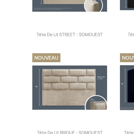
Aperçu rapide

Tête De Lit STREET - SOMOUEST
Tê
NOUVEAU
NOU
Aperçu rapide

Tête De Lit BRIQUE - SOMOUEST
Tête