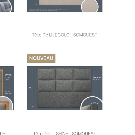
Aperçu rapide

.
Tête De Lit ECOLO - SOMOUEST
NOUVEAU
Aperçu rapide

RE...
Tête De Lit SHINE - SOMOUEST