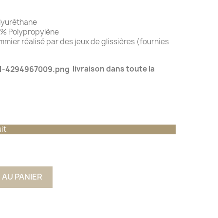
lyuréthane
00% Polypropylène
mmier réalisé par des jeux de glissières (fournies
livraison dans toute la
it
 AU PANIER