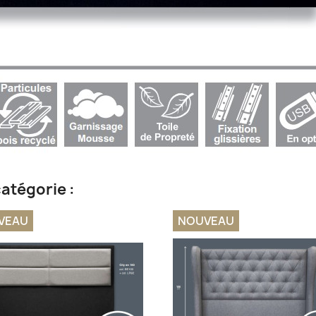
atégorie :
VEAU
NOUVEAU