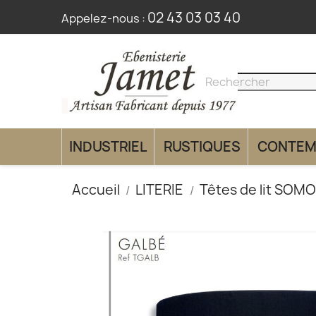
02 43 03 03 40
Appelez-nous :
search
clear
INDUSTRIEL
RUSTIQUES
CONTEM
Accueil
LITERIE
Têtes de lit SOM