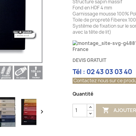
Structure sapin massif
Fond en HDF 4 mm
Garnissage mousse 100% Po
Toile de propreté Fiberex 1
Système de fixation sur le so
avec la tête de lit)
France
DEVIS GRATUIT
Tél : 02 43 03 03 40
Contactez nous sur ce produ
Quantité

AJOUTER
