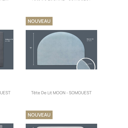
NOUVEAU
Aperçu rapide

OUEST
Tête De Lit MOON - SOMOUEST
NOUVEAU