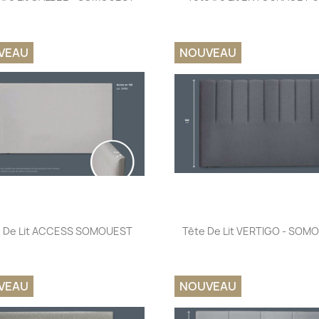
VEAU
NOUVEAU
Aperçu rapide
Aperçu rapide


e De Lit ACCESS SOMOUEST
Tête De Lit VERTIGO - SOM
VEAU
NOUVEAU