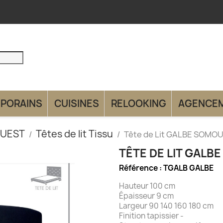
PORAINS
CUISINES
RELOOKING
AGENCE
OUEST
Têtes de lit Tissu
Tête de Lit GALBE SOMO
TÊTE DE LIT GAL
Référence :
TGALB GALBE
Hauteur 100 cm
Épaisseur 9 cm
Largeur 90 140 160 180 cm
Finition tapissier -