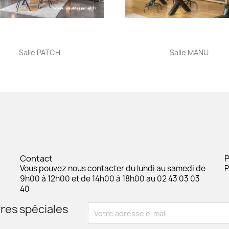
Aperçu rapide
Aperçu rapide


Salle PATCH
Salle MANU
Contact
Vous pouvez nous contacter du lundi au samedi de
P
9h00 à 12h00 et de 14h00 à 18h00 au 02 43 03 03
40
res spéciales