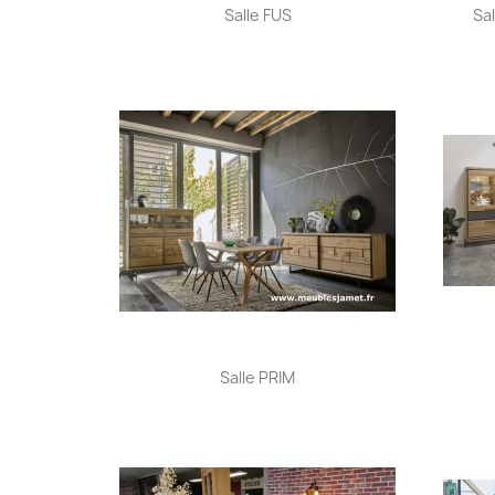
Aperçu rapide

Salle FUS
Sa
Aperçu rapide

Salle PRIM