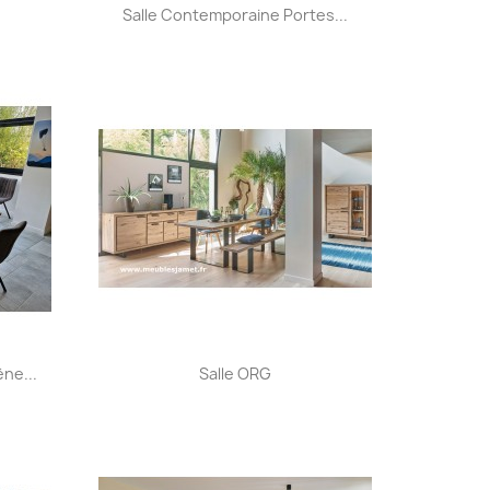
Aperçu rapide

Salle Contemporaine Portes...
+25
Aperçu rapide

ne...
Salle ORG