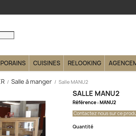
PORAINS
CUISINES
RELOOKING
AGENCE
ER
Salle à manger
Salle MANU2
SALLE MANU2
Référence :
MANU2
Contactez nous sur ce produ
Quantité