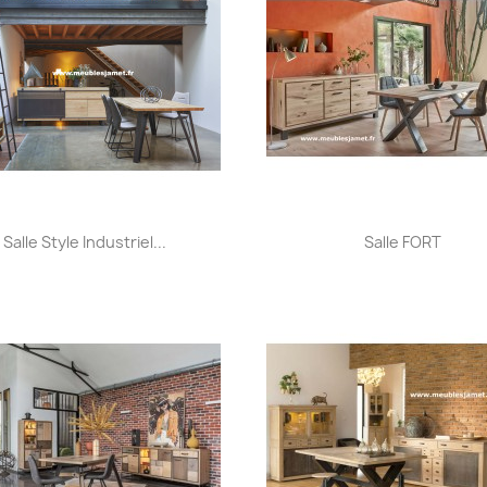
Aperçu rapide
Aperçu rapide


Salle Style Industriel...
Salle FORT