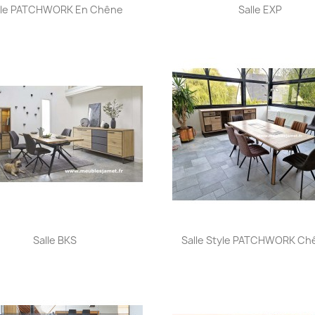
Aperçu rapide
Aperçu rapide


lle PATCHWORK En Chêne
Salle EXP
Aperçu rapide
Aperçu rapide


Salle BKS
Salle Style PATCHWORK Chê