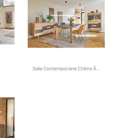
Aperçu rapide

Salle Contemporaine Chêne À...