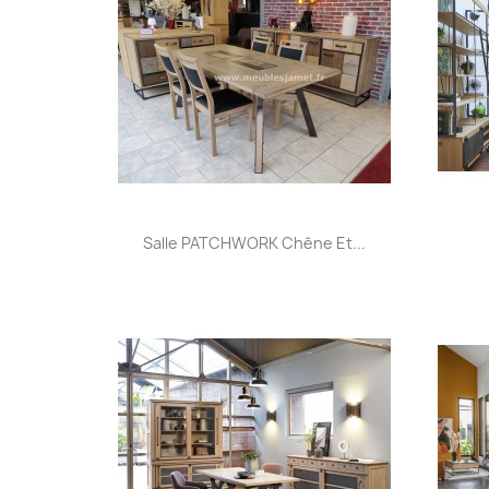
Aperçu rapide

Salle PATCHWORK Chêne Et...
+32