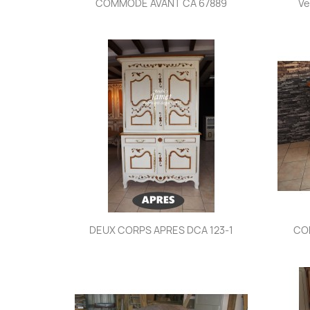

COMMODE AVANT CA 67889
Ve
Aperçu rapide

DEUX CORPS APRES DCA 123-1
CO