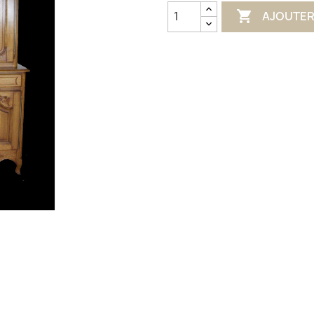

AJOUTER