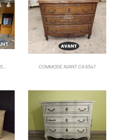
Aperçu rapide

S...
COMMODE AVANT CA 6547