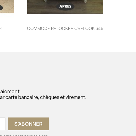
Aperçu rapide

-1
COMMODE RELOOKEE CRELOOK 345
Paiement
ar carte bancaire, chèques et virement.