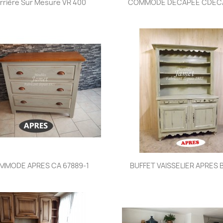


rrière Sur Mesure VR 400
COMMODE DECAPEE CDECA
Aperçu rapide
Aperçu rapide


MMODE APRES CA 67889-1
BUFFET VAISSELIER APRES B