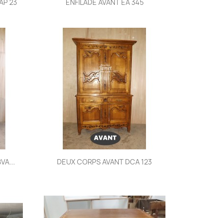

P 23
ENFILADE AVANT EA 345
Aperçu rapide

VA...
DEUX CORPS AVANT DCA 123