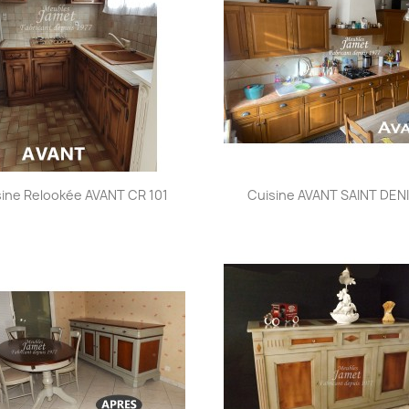
Aperçu rapide
Aperçu rapide


sine Relookée AVANT CR 101
Cuisine AVANT SAINT DENI