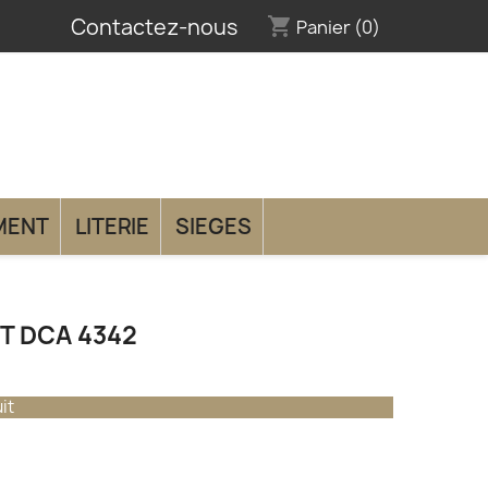
Contactez-nous
shopping_cart
Panier
(0)
MENT
LITERIE
SIEGES
T DCA 4342
it