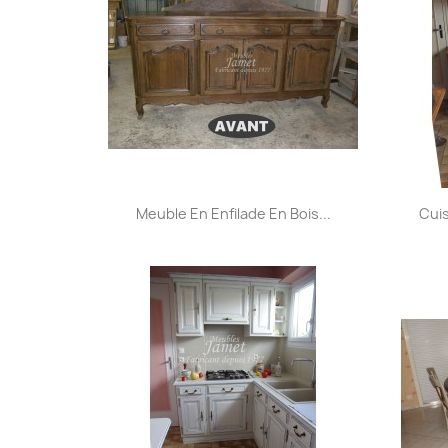
Aperçu rapide

Meuble En Enfilade En Bois...
Cui