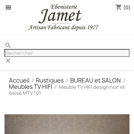
shopping_cart

(0)
search
clear
Accueil
Rustiques
BUREAU et SALON
Meubles TV HIFI
Meuble TV HIFI design noir et
boisé MTV 101