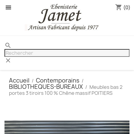
shopping_cart

(0)
search
clear
Accueil
Contemporains
BIBLIOTHEQUES-BUREAUX
Meubles bas 2
portes 3 tiroirs 100 % Chêne massif POITIERS