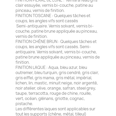
FINITION PIERRE DE LUNE : Teinte à l'eau gris
clair essuyée, vernis bi-couche, patine au
pinceau, vernis de finition.
FINITION TOSCANE : Quelques tâches et
coups, les angles vifs sont cassés
Semi-antiquaire. Vernis solvant, vernis bi-
couche, patine brune appliquée au pinceau,
vernis de finition.
FINITION CHÊNE BRUN : Quelques tâches et
coups, les angles vifs sont cassés. Semi-
antiquaire. Vernis solvant, vernis bi-couche,
patine brune appliquée au pinceau, vernis de
finition.
FINITION LAQUE : Aqua, bleu azur, bleu
outremer, bleu turquin, gris cendré, gris clair,
gris eiffel, gris mama, gris métal, impérial,
lichen, lin, mastic, minuit neige, noir argenté,
noir atelier, olive, orange, safran, steel grey,
taupe, terracotta, rouge de chine, rouille,
vert, océan, glénans, griotte, cognac,
pistache.
Les différentes laques sont applicables sur
tout les supports (chêne, métal, tilleul)