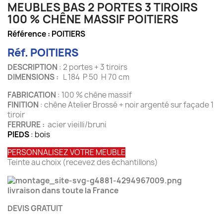
MEUBLES BAS 2 PORTES 3 TIROIRS
100 % CHÊNE MASSIF POITIERS
Référence :
POITIERS
Réf. POITIERS
DESCRIPTION
: 2 portes + 3 tiroirs
DIMENSIONS :
L 184 P 50 H 70 cm
FABRICATION
: 100 % chêne massif
FINITION
: chêne Atelier Brossé + noir argenté sur façade 1
tiroir
FERRURE :
acier vieilli/bruni
PIEDS
: bois
PERSONNALISEZ VOTRE MEUBLE
Teinte au choix (recevez des échantillons)
livraison dans toute la France
DEVIS GRATUIT