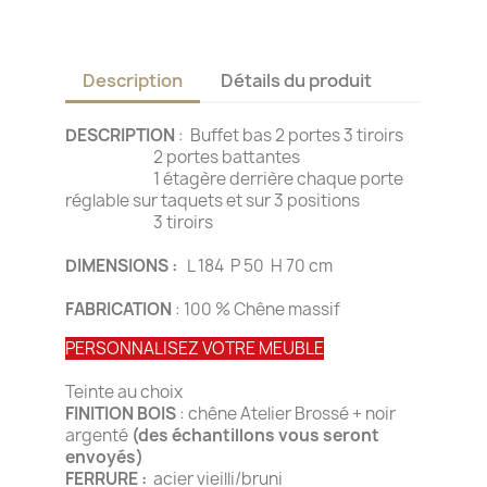
Description
Détails du produit
DESCRIPTION
: Buffet bas 2 portes 3 tiroirs
2 portes battantes
1 étagère derrière chaque porte
réglable sur taquets et sur 3 positions
3 tiroirs
DIMENSIONS :
L 184 P 50 H 70 cm
FABRICATION
: 100 % Chêne massif
PERSONNALISEZ VOTRE MEUBLE
Teinte au choix
FINITION BOIS
: chêne Atelier Brossé + noir
argenté
(des échantillons vous seront
envoyés)
FERRURE :
acier vieilli/bruni