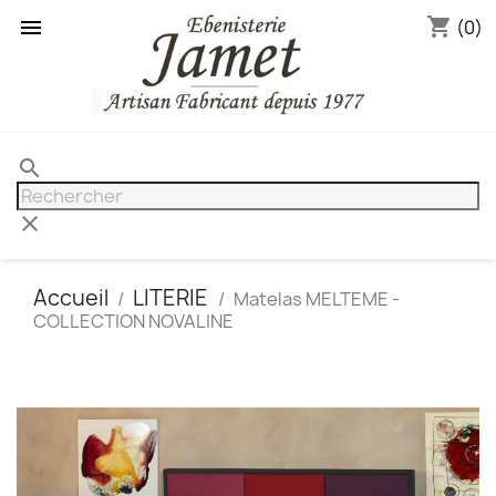
shopping_cart

(0)
search
clear
Accueil
LITERIE
Matelas MELTEME -
COLLECTION NOVALINE