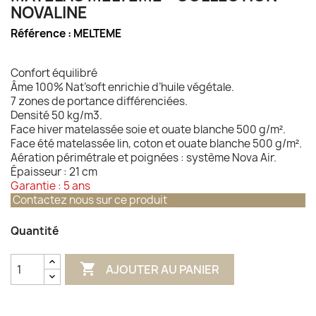
NOVALINE
Référence :
MELTEME
Confort équilibré
Âme 100% Nat’soft enrichie d’huile végétale.
7 zones de portance différenciées.
Densité 50 kg/m3.
Face hiver matelassée soie et ouate blanche 500 g/m².
Face été matelassée lin, coton et ouate blanche 500 g/m².
Aération périmétrale et poignées : système Nova Air.
Épaisseur :
21 cm
Garantie :
5 ans
Contactez nous sur ce produit
Quantité

AJOUTER AU PANIER