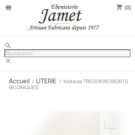
shopping_cart

(0)
search
clear
Accueil
LITERIE
Matelas TREGOR RESSORTS
BICONIQUES