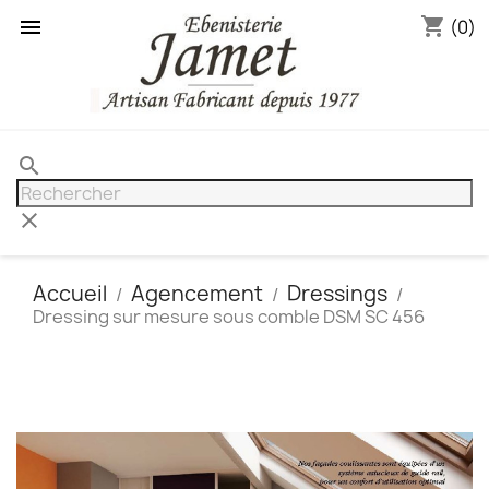
shopping_cart

(0)
search
clear
Accueil
Agencement
Dressings
Dressing sur mesure sous comble DSM SC 456