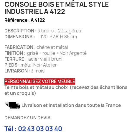
CONSOLE BOIS ET MÉTAL STYLE
INDUSTRIEL A 4122
Référence :
A 4122
DESCRIPTION
: 3 tiroirs + 2 étagères
DIMENSIONS :
L 120 P 38 H 85 cm
FABRICATION
: chêne et métal
FINITION
: grisé + rouille + Noir Argenté
FERRURE :
acier vieilli bruni
PIEDS
: métal Noir Atelier
LIVRAISON
: 3 mois
PERSONNALISEZ VOTRE MEUBLE
Teinte bois et métal au choix (recevez des échantillons
et un croquis)
Livraison et installation dans toute la France
DEMANDEZ UN DEVIS
Tél : 02 43 03 03 40