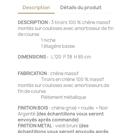
Description
Détails du produit
DESCRIPTION :
3 tiroirs 100 % chêne massif
montés sur coulisses avec amortisseur de fin
de course
1 niche
1 étagère basse
DIMENSIONS :
L 120 P 38 H 85 cm
FABRICATION
: chêne massif
Tiroirs en chêne 100 % massif
montés sur coulisses avec amortisseurs de
fin de course.
Piétement métallique
FINITION BOIS
: chêne grisé + rouille + Noir
Argenté
(des échantillons vous seront
envoyés après commande)
FINITION METAL
: vieilli bruni
(des
échantillons vous seront envoyés après