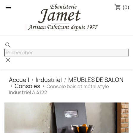
shopping_cart

(0)
search
clear
Accueil
Industriel
MEUBLES DE SALON
Consoles
Console bois et métal style
Industriel A 4122