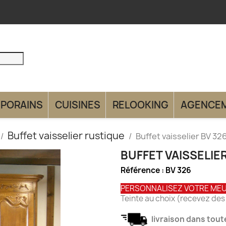
PORAINS
CUISINES
RELOOKING
AGENCE
Buffet vaisselier rustique
Buffet vaisselier BV 32
BUFFET VAISSELIER
Référence :
BV 326
PERSONNALISEZ VOTRE ME
Teinte au choix (recevez des
livraison dans toute