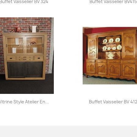


Buffet Vaisselier BV 324
Buffet Vaisselier BV415
Aperçu rapide
Aperçu rapide


Vitrine Style Atelier En...
Buffet Vaisselier BV 41
+31