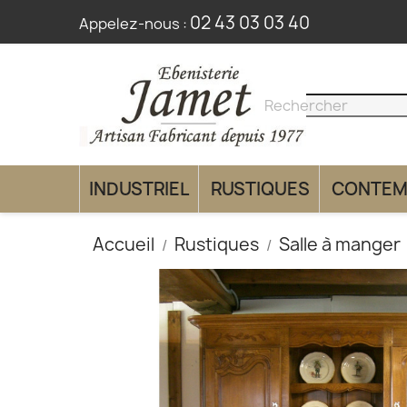
02 43 03 03 40
Appelez-nous :
search
clear
INDUSTRIEL
RUSTIQUES
CONTEM
Accueil
Rustiques
Salle à manger