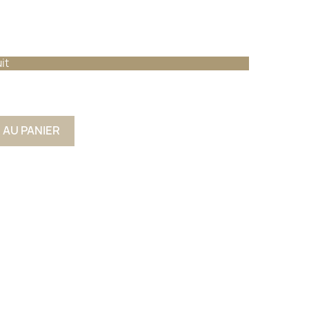
it
 AU PANIER