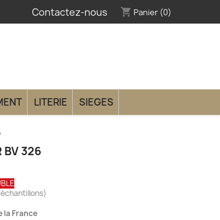
Contactez-nous
shopping_cart
Panier
(0)
MENT
LITERIE
SIEGES
6
 BV 326
UBLE
 échantillons)
 la France