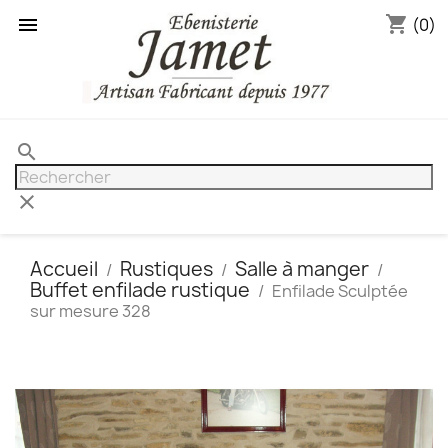
shopping_cart

(0)
search
clear
Accueil
Rustiques
Salle à manger
Buffet enfilade rustique
Enfilade Sculptée
sur mesure 328