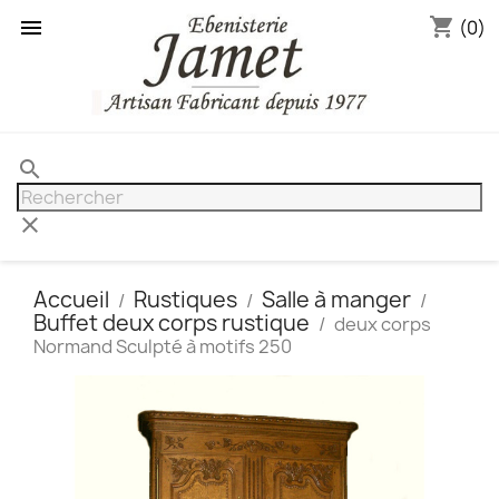
shopping_cart

(0)
search
clear
Accueil
Rustiques
Salle à manger
Buffet deux corps rustique
deux corps
Normand Sculpté à motifs 250