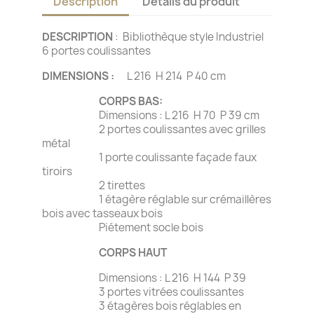
Description
Détails du produit
DESCRIPTION
: Bibliothèque style Industriel
6 portes coulissantes
DIMENSIONS :
L 216 H 214 P 40 cm
CORPS BAS:
Dimensions : L 216 H 70 P 39 cm
2 portes coulissantes avec grilles
métal
1 porte coulissante façade faux
tiroirs
2 tirettes
1 étagère réglable sur crémaillères
bois avec tasseaux bois
Piétement socle bois
CORPS HAUT
Dimensions : L 216 H 144 P 39
3 portes vitrées coulissantes
3 étagères bois réglables en