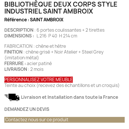
BIBLIOTHÈQUE DEUX CORPS STYLE
INDUSTRIEL SAINT AMBROIX
Référence :
SAINT AMBROIX
DESCRIPTION
: 6 portes coulissantes + 2 tirettes
DIMENSIONS :
L 216 P 40 H 214 cm
FABRICATION : chêne et hêtre
FINITION
: chêne grisé + Noir Atelier + Steel Grey
(imitation métal)
FERRURE :
acier patiné
LIVRAISON
: 2 mois
PERSONNALISEZ VOTRE MEUBLE
Teinte au choix (recevez des échantillons et un croquis)
Livraison et Installation dans toute la France
DEMANDEZ UN DEVIS
Contactez nous sur ce produit