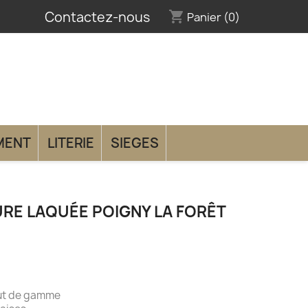
Contactez-nous
shopping_cart
Panier
(0)
MENT
LITERIE
SIEGES
URE LAQUÉE POIGNY LA FORÊT
aut de gamme