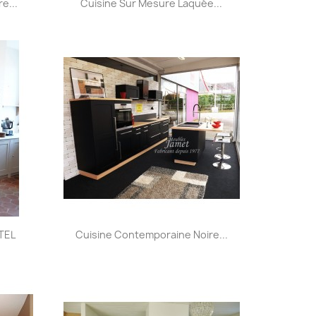

e...
Cuisine Sur Mesure Laquée...
Aperçu rapide

ETEL
Cuisine Contemporaine Noire...