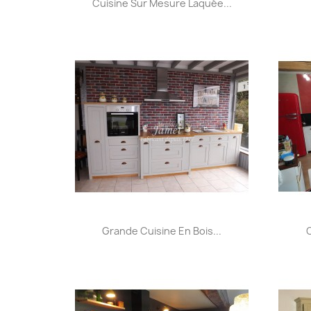

Cuisine Sur Mesure Laquée...
Aperçu rapide

Grande Cuisine En Bois...
C