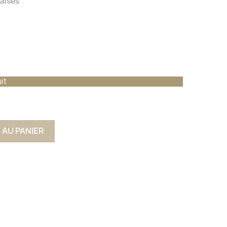
taises
it
 AU PANIER