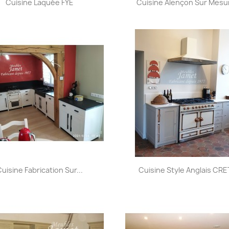


Cuisine Laquée FYE
Cuisine Alençon Sur Mesur
Aperçu rapide
Aperçu rapide


uisine Fabrication Sur...
Cuisine Style Anglais CR