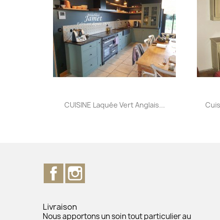
Aperçu rapide

CUISINE Laquée Vert Anglais...
Cui
Facebook
Instagram
Livraison
Nous apportons un soin tout particulier au