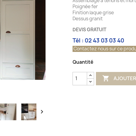
Assemblage à tenons et mor
Poignée fer
Finition laque grise
Dessus granit
DEVIS GRATUIT
Tél : 02 43 03 03 40
Contactez nous sur ce produ
Quantité

AJOUTER
