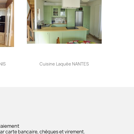
Aperçu rapide

NIS
Cuisine Laquée NANTES
Paiement
ar carte bancaire, chèques et virement.