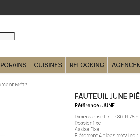
PORAINS
CUISINES
RELOOKING
AGENCE
tement Métal
FAUTEUIL JUNE P
Référence :
JUNE
Dimensions : L 71 P 80 H 78 
Dossier fixe
Assise Fixe
Piètement 4 pieds métal noir