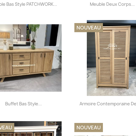
Aperçu rapide
Aperçu rapide


le Bas Style PATCHWORK...
Meuble Deux Corps...
+32
NOUVEAU
Aperçu rapide
Aperçu rapide


Buffet Bas Style...
Armoire Contemporaine De
VEAU
NOUVEAU