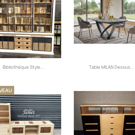
Aperçu rapide
Aperçu rapide


Bibliothèque Style...
Table MILAN Dessus...
+32
VEAU