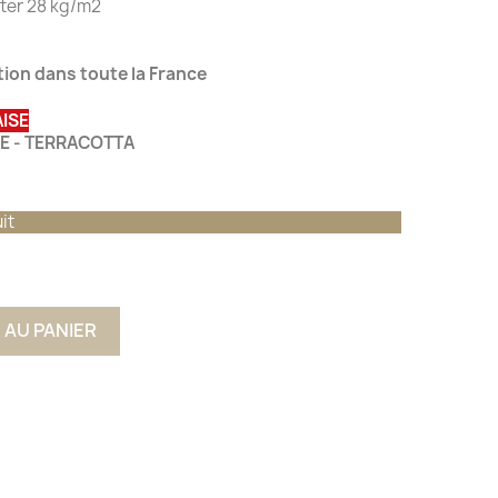
ter 28 kg/m2
ation dans toute la France
ISE
NCE - TERRACOTTA
it
 AU PANIER