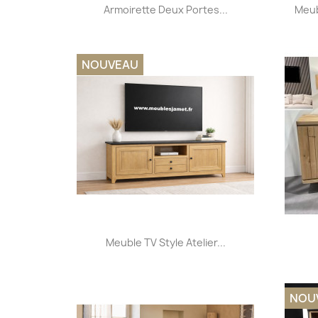
Aperçu rapide

Armoirette Deux Portes...
Meub
NOUVEAU
Aperçu rapide

Meuble TV Style Atelier...
NOU