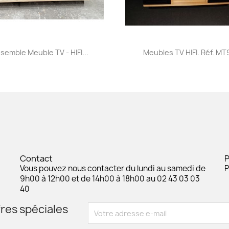
Aperçu rapide
Aperçu rapide


semble Meuble TV - HIFI...
Meubles TV HIFI. Réf. MT
Contact
Vous pouvez nous contacter du lundi au samedi de
P
9h00 à 12h00 et de 14h00 à 18h00 au 02 43 03 03
40
res spéciales