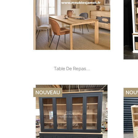
Aperçu rapide

Table De Repas...
NOUVEAU
NOU