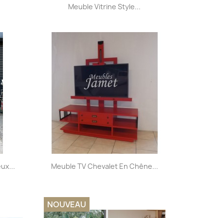
Aperçu rapide

Meuble Vitrine Style...
Aperçu rapide

ux...
Meuble TV Chevalet En Chêne...
NOUVEAU