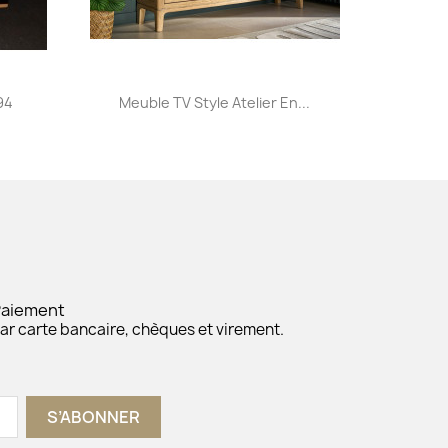
Aperçu rapide

94
Meuble TV Style Atelier En...
+32
Paiement
ar carte bancaire, chèques et virement.